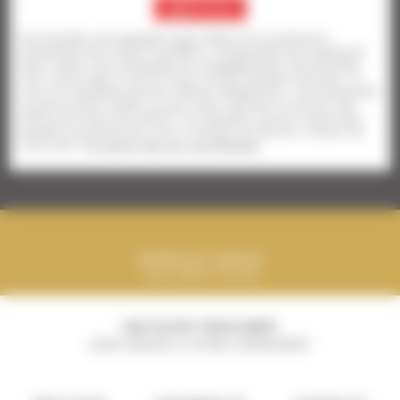
ENVOYER
Vos données personnelles font l'objet d'un traitement
automatisé par la SECF (LeTROT), responsable de traitement,
pour traiter votre demande de renseignement. Vos données
sont conservées à cette fin par la SECF pendant 60 jours. Si
vous ne complétez pas les champs obligatoires, votre demande
ne pourra être traitée. Si vous avez consenti à recevoir des
offres de la part de la SECF, vos données seront conservées
pendant une durée de 3 ans à compter du dernier contact de
votre part.
En savoir plus sur vos données
.
APPELEZ-NOUS
+33 1 49 77 14 70
UNE ÉQUIPE PASSIONNÉE
100% DÉDIÉE À VOTRE ÉVÉNEMENT