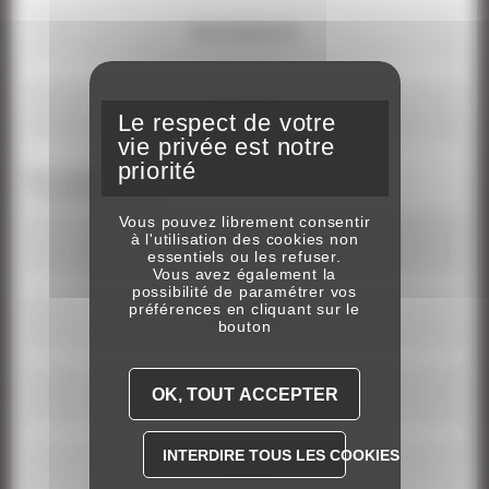
PARTENARIATS
AUTRE
Lieu recherché
*
1 ou plusieurs choix
Vous pouvez librement consentir
à l'utilisation des cookies non
PARIS-VINCENNES
essentiels ou les refuser.
Vous avez également la
possibilité de paramétrer vos
préférences en cliquant sur le
ENGHIEN
bouton
GROSBOIS
OK, TOUT ACCEPTER
INTERDIRE TOUS LES COOKIES
CABOURG