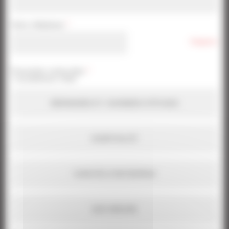
Votre téléphone
*
*Obligatoire
Prestation recherchée
*
1 ou plusieurs choix
SÉMINAIRES ET JOURNÉES D'ÉTUDES
HOSPITALITÉ
COMITÉS D'ENTREPRISE
SUR-MESURE