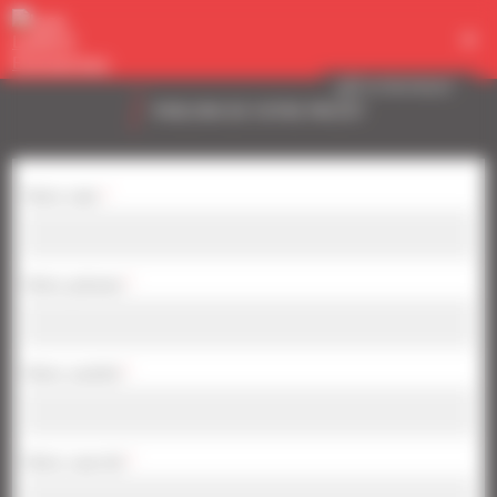
Panneau de gestion des cookies
VOTRE PROJET
PARLONS DE VOTRE PROJET
Votre nom
*
Votre prénom
*
Votre société
*
Votre courriel
*