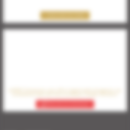
DÉCOUVREZ NOS OFFRES
LeTROT Entreprises vous offre l’opportunité d’organiser vos
événements dans des lieux mythiques chargés d’histoire
PARLONS DE VOTRE PROJET