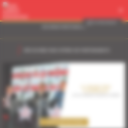
Panneau de gestion des cookies
VOTRE PROJET
DEVENIR PARTENAIRE
DÉCOUVREZ NOS OFFRES DE PARTENARIATS
LE GRAND PRIX
D’AMÉRIQUE
LA PLUS GRANDE COURSE AU MONDE
DÉCOUVREZ NOS OFFRES