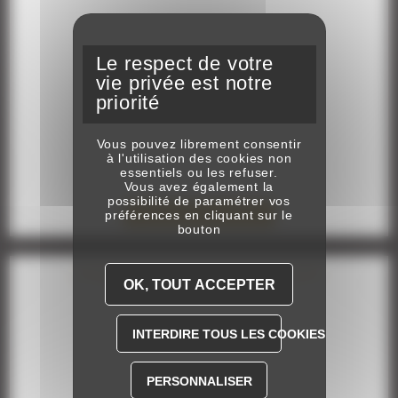
Vous pouvez librement consentir
à l'utilisation des cookies non
essentiels ou les refuser.
Vous avez également la
possibilité de paramétrer vos
préférences en cliquant sur le
DÉCOUVREZ NOS OFFRES
bouton
CHAMPIONNATS GNT ET TROPHÉE VERT
OK, TOUT ACCEPTER
28 ÉTAPES HIPPIQUES DANS TOUTE LA FRANCE
INTERDIRE TOUS LES COOKIES
PERSONNALISER