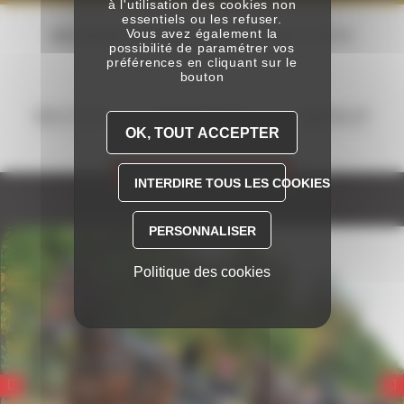
à l'utilisation des cookies non
essentiels ou les refuser.
Vous avez également la
UNE ÉQUIPE PASSIONNÉE
100% DÉDIÉE À VOTRE
possibilité de paramétrer vos
ÉVÉNEMENT
préférences en cliquant sur le
bouton
RÉACTIVITÉ
DISPONIBILITÉ
FLEXIBILITÉ
Devis en - de 24h
1 interlocuteur unique
Offres sur-mesure
OK, TOUT ACCEPTER
PARLONS DE VOTRE PROJET
INTERDIRE TOUS LES COOKIES
PERSONNALISER
Politique des cookies