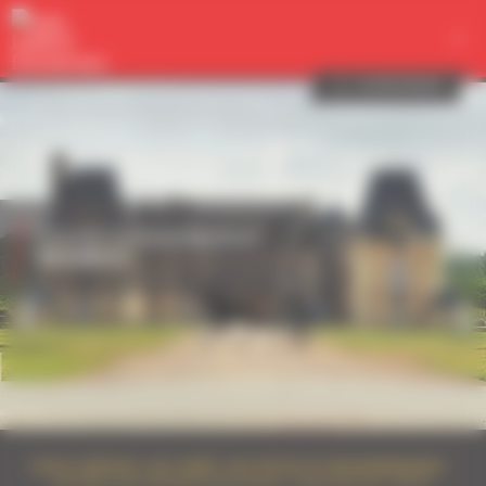
Panneau de gestion des cookies
VOTRE PROJET
CENTRE D'ENTRAÎNEMENT
GROSBOIS
SON CHÂTEAU, SA FORÊT, SES PISTES D'ENTRAÎNEMENT
:
ENTREZ EN IMMERSION DANS L'UNIVERS DU TROT