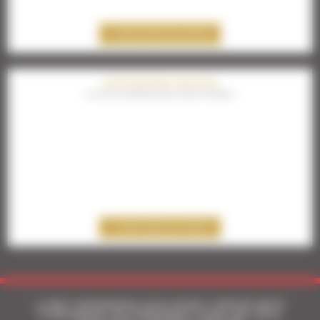
DÉCOUVREZ NOS OFFRES
HIPPODROME ENGHIEN
UN LIEU DE VERDURE DANS L'OUEST PARISIEN
DÉCOUVREZ NOS OFFRES
LeTROT
ENTREPRISES VOUS OFFRE L’OPPORTUNITÉ
D’ORGANISER VOS ÉVÉNEMENTS DANS DES LIEUX